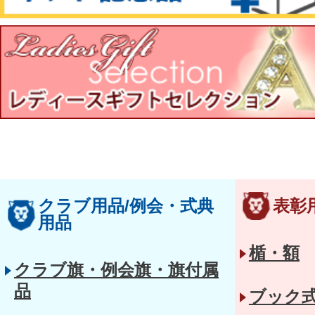
クラブ用品/例会・式典
表彰
用品
楯・額
クラブ旗・例会旗・旗付属
品
ブック