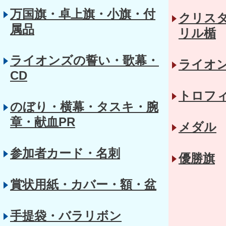
万国旗・卓上旗・小旗・付
クリス
属品
リル楯
ライオンズの誓い・歌幕・
ライオ
CD
トロフ
のぼり・横幕・タスキ・腕
章・献血PR
メダル
参加者カード・名刺
優勝旗
賞状用紙・カバー・額・盆
手提袋・バラリボン