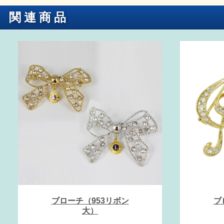
関連商品
ブローチ（953リボン
ブ
大）