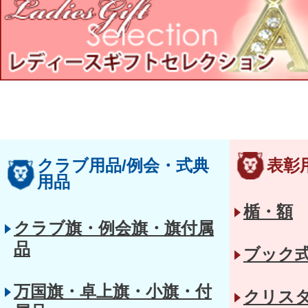
クラブ用品/例会・式典
表彰
用品
楯・額
クラブ旗・例会旗・旗付属
品
ブック
万国旗・卓上旗・小旗・付
クリス