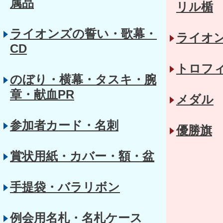
属品
リル楯
ライオンズの誓い・歌幕・
ライオ
CD
トロフ
のぼり・横幕・タスキ・腕
章・献血PR
メダル
参加者カード・名刺
優勝旗
賞状用紙・カバー・額・盆
手提袋・バラリボン
例会用名札・名札ケース