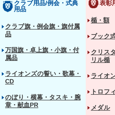
クラブ用品/例会・式典
表彰
用品
楯・額
クラブ旗・例会旗・旗付属
品
ブック
万国旗・卓上旗・小旗・付
クリス
属品
リル楯
ライオンズの誓い・歌幕・
ライオ
CD
トロフ
のぼり・横幕・タスキ・腕
章・献血PR
メダル