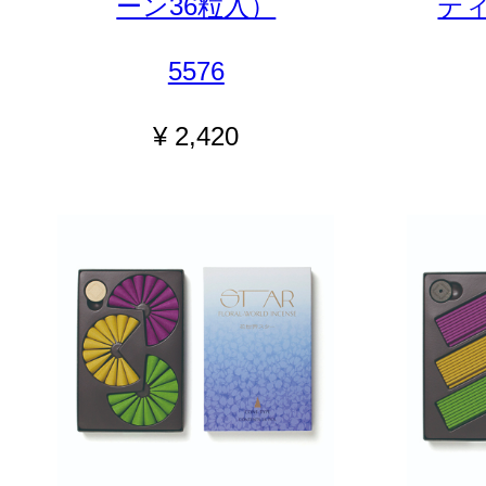
ーン36粒入）
ティ
5576
¥ 2,420