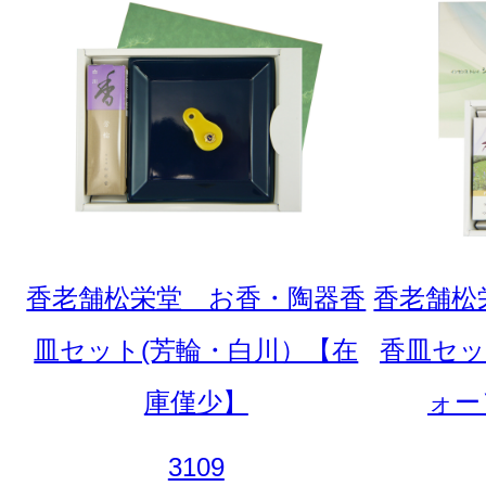
香老舗松栄堂 お香・陶器香
香老舗松
皿セット(芳輪・白川）【在
香皿セッ
庫僅少】
ォー
3109