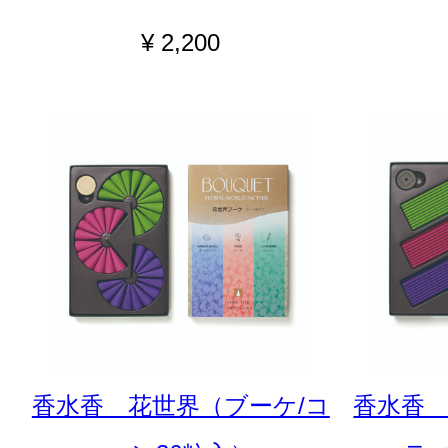
¥ 2,200
香水香 花世界（ブーケ/コ
香水香 