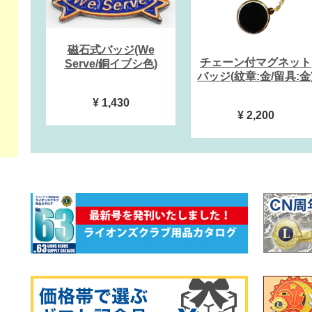
磁石式バッジ(We
チェーン付マグネット
Serve/銅イブシ色)
バッジ(紋章:金/留具:金
¥ 1,430
¥ 2,200