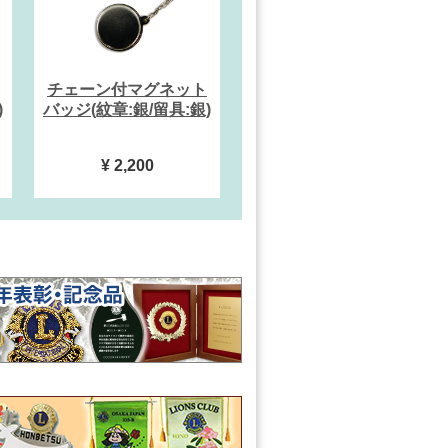
チェーン付マグネット
)
バッジ(紋章:銀/留具:銀)
¥ 2,200