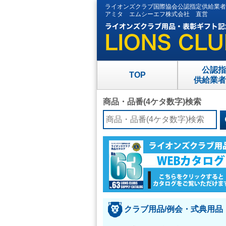
ライオンズクラブ国際協会公認指定供給業者
アミタ エムシーエフ株式会社 直営
公認指
TOP
供給業者
商品・品番(4ケタ数字)検索
クラブ用品/例会・式典用品