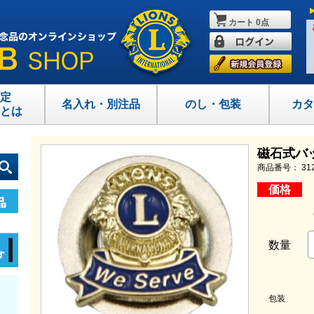
カート
0点
定
名入れ・別注品
のし・包装
カタ
とは
磁石式バッジ
商品番号： 31
価格
数量
包装