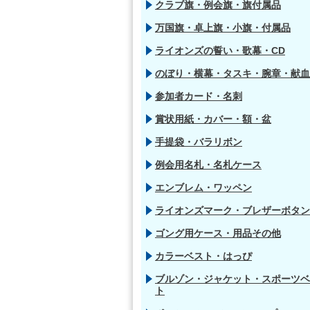
クラブ旗・例会旗・旗付属品
万国旗・卓上旗・小旗・付属品
ライオンズの誓い・歌幕・CD
のぼり・横幕・タスキ・腕章・献血
参加者カード・名刺
賞状用紙・カバー・額・盆
手提袋・バラリボン
例会用名札・名札ケース
エンブレム・ワッペン
ライオンズマーク・ブレザーボタン
ゴング用ケース・用品その他
カラーベスト・はっぴ
ブルゾン・ジャケット・スポーツベ
ト