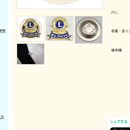
のし
PR
表書・送り
備考欄
ス
シェアする