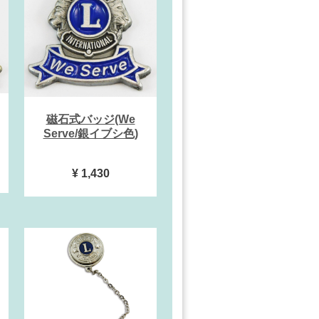
磁石式バッジ(We
Serve/銀イブシ色)
¥ 1,430