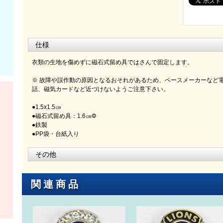
仕様
衣類の生地を傷めずに磁石式留め具ではさんで固定します。
※ 故障や誤作動の原因となるおそれがあるため、ペースメーカーなど
話、磁気カードなど近づけないようご注意下さい。
●1.5x1.5㎝
●磁石式留め具：1.6㎝Φ
●鉄製
●PP袋・台紙入り
その他
関連商品