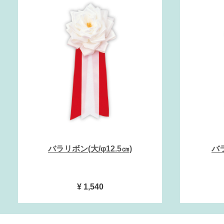
バラリボン(大/φ12.5㎝)
バラ
¥ 1,540