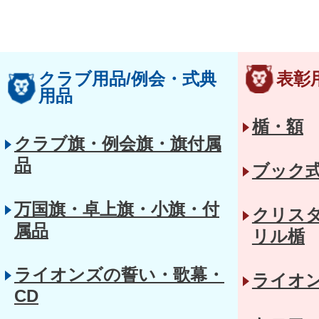
クラブ用品/例会・式典
表彰
用品
楯・額
クラブ旗・例会旗・旗付属
品
ブック
万国旗・卓上旗・小旗・付
クリス
属品
リル楯
ライオンズの誓い・歌幕・
ライオ
CD